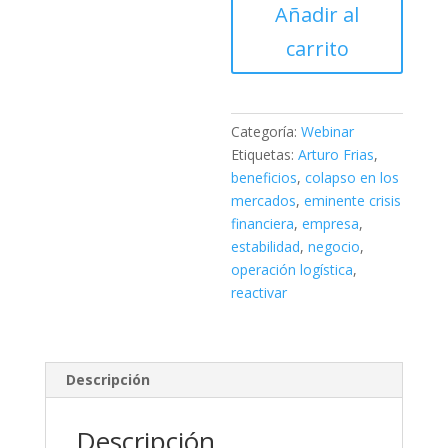
Añadir al
del
éxito
carrito
en
los
negocios
cantidad
Categoría:
Webinar
Etiquetas:
Arturo Frias
,
beneficios
,
colapso en los
mercados
,
eminente crisis
financiera
,
empresa
,
estabilidad
,
negocio
,
operación logística
,
reactivar
Descripción
Descripción